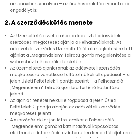
amennyiben van ilyen – az áru használatára vonatkozó
engedélyt is;
2. A szerződéskötés menete
Az Üzemeltető a webáruházon keresztül adásvételi
szerződés megkötését ajánlja a Felhasználóknak. Az
adásvételi szerződés Üzemeltető általi megkötésére tett
ajánlat a „Megrendelem” feliratú gomb megjelenítése a
webáruház felhasználói felületén.
Az Üzemeltető ajánlatának az adásvételi szerződés
megkötésére vonatkozó feltétel nélküli elfogadását – a
jelen Üzleti Feltételek 1. pontja szerint – a Felhasználó
„Megrendelem” feliratú gombra történő kattintása
jelenti.
Az ajánlat feltétel nélküli elfogadása a jelen Üzleti
Feltételek 2. pontja alapján az adásvételi szerződés
megkötését jelenti.
A szerződés akkor jön létre, amikor a Felhasználó
„Megrendelem” gombra kattintásával kapcsolatos
elektronikus információ az interneten keresztül eljut arra