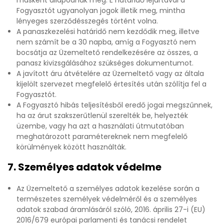
másként állapodnak meg. E határidő lejártával a
Fogyasztót ugyanolyan jogok illetik meg, mintha
lényeges szerződésszegés történt volna.
A panaszkezelési határidő nem kezdődik meg, illetve
nem számít be a 30 napba, amíg a Fogyasztó nem
bocsátja az Üzemeltető rendelkezésére az összes, a
panasz kivizsgálásához szükséges dokumentumot.
A javított áru átvételére az Üzemeltető vagy az általa
kijelölt szervezet megfelelő értesítés után szólítja fel a
Fogyasztót.
A Fogyasztó hibás teljesítésből eredő jogai megszűnnek,
ha az árut szakszerűtlenül szerelték be, helyezték
üzembe, vagy ha azt a használati útmutatóban
meghatározott paramétereknek nem megfelelő
körülmények között használták.
7. Személyes adatok védelme
Az Üzemeltető a személyes adatok kezelése során a
természetes személyek védelméről és a személyes
adatok szabad áramlásáról szóló, 2016. április 27-i (EU)
2016/679 európai parlamenti és tanácsi rendelet