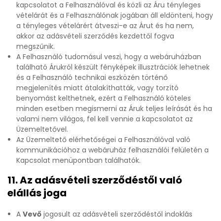
kapcsolatot a Felhasználóval és közli az Áru tényleges
vételárát és a Felhasználónak jogában áll eldönteni, hogy
a tényleges vételárért átveszi-e az Árut és ha nem,
akkor az adásvételi szerződés kezdettől fogva
megszűnik.
A Felhasználó tudomásul veszi, hogy a webáruházban
található Árukról készült fényképek illusztrációk lehetnek
és a Felhasználó technikai eszközén történő
megjelenítés miatt átalakíthatták, vagy torzító
benyomást kelthetnek, ezért a Felhasználó köteles
minden esetben megismerni az Áruk teljes leírását és ha
valami nem világos, fel kell vennie a kapcsolatot az
Üzemeltetővel.
Az Üzemeltető elérhetőségei a Felhasználóval való
kommunikációhoz a webáruház felhasználói felületén a
Kapcsolat menüpontban találhatók.
11. Az adásvételi szerződéstől való
elállás joga
A
Vevő
jogosult az adásvételi szerződéstől indoklás