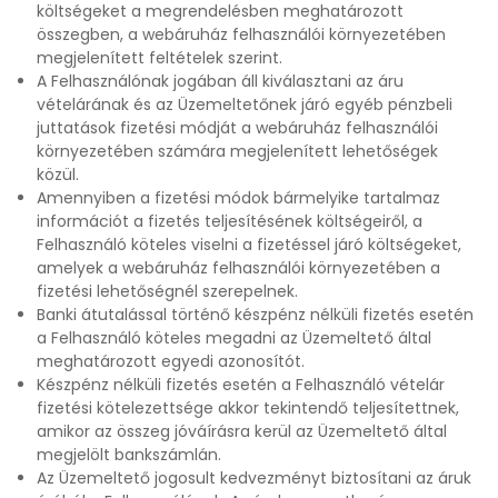
költségeket a megrendelésben meghatározott
összegben, a webáruház felhasználói környezetében
megjelenített feltételek szerint.
A Felhasználónak jogában áll kiválasztani az áru
vételárának és az Üzemeltetőnek járó egyéb pénzbeli
juttatások fizetési módját a webáruház felhasználói
környezetében számára megjelenített lehetőségek
közül.
Amennyiben a fizetési módok bármelyike tartalmaz
információt a fizetés teljesítésének költségeiről, a
Felhasználó köteles viselni a fizetéssel járó költségeket,
amelyek a webáruház felhasználói környezetében a
fizetési lehetőségnél szerepelnek.
Banki átutalással történő készpénz nélküli fizetés esetén
a Felhasználó köteles megadni az Üzemeltető által
meghatározott egyedi azonosítót.
Készpénz nélküli fizetés esetén a Felhasználó vételár
fizetési kötelezettsége akkor tekintendő teljesítettnek,
amikor az összeg jóváírásra kerül az Üzemeltető által
megjelölt bankszámlán.
Az Üzemeltető jogosult kedvezményt biztosítani az áruk