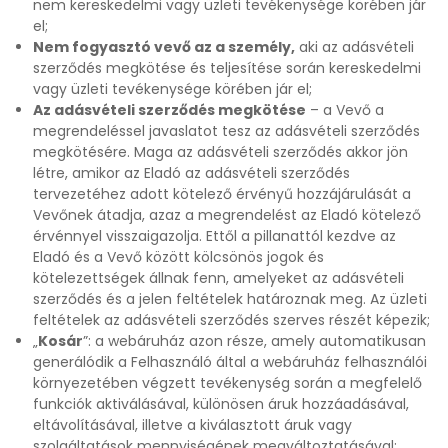
nem kereskedelmi vagy üzleti tevékenysége körében jár
el;
Nem fogyasztó vevő az a személy,
aki az adásvételi
szerződés megkötése és teljesítése során kereskedelmi
vagy üzleti tevékenysége körében jár el;
Az adásvételi szerződés megkötése
– a Vevő a
megrendeléssel javaslatot tesz az adásvételi szerződés
megkötésére. Maga az adásvételi szerződés akkor jön
létre, amikor az Eladó az adásvételi szerződés
tervezetéhez adott kötelező érvényű hozzájárulását a
Vevőnek átadja, azaz a megrendelést az Eladó kötelező
érvénnyel visszaigazolja. Ettől a pillanattól kezdve az
Eladó és a Vevő között kölcsönös jogok és
kötelezettségek állnak fenn, amelyeket az adásvételi
szerződés és a jelen feltételek határoznak meg. Az üzleti
feltételek az adásvételi szerződés szerves részét képezik;
„
Kosár
”: a webáruház azon része, amely automatikusan
generálódik a Felhasználó által a webáruház felhasználói
környezetében végzett tevékenység során a megfelelő
funkciók aktiválásával, különösen áruk hozzáadásával,
eltávolításával, illetve a kiválasztott áruk vagy
szolgáltatások mennyiségének megváltoztatásával;