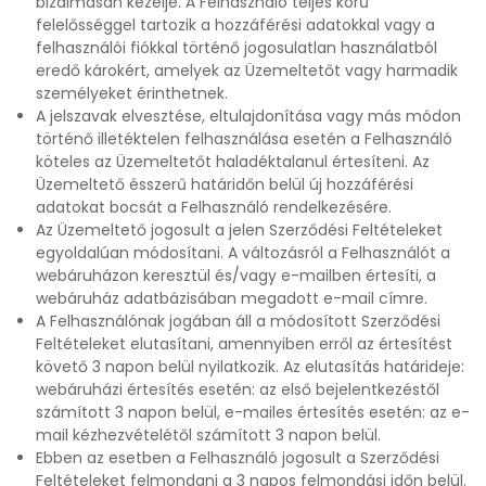
bizalmasan kezelje. A Felhasználó teljes körű
felelősséggel tartozik a hozzáférési adatokkal vagy a
felhasználói fiókkal történő jogosulatlan használatból
eredő károkért, amelyek az Üzemeltetőt vagy harmadik
személyeket érinthetnek.
A jelszavak elvesztése, eltulajdonítása vagy más módon
történő illetéktelen felhasználása esetén a Felhasználó
köteles az Üzemeltetőt haladéktalanul értesíteni. Az
Üzemeltető ésszerű határidőn belül új hozzáférési
adatokat bocsát a Felhasználó rendelkezésére.
Az Üzemeltető jogosult a jelen Szerződési Feltételeket
egyoldalúan módosítani. A változásról a Felhasználót a
webáruházon keresztül és/vagy e-mailben értesíti, a
webáruház adatbázisában megadott e-mail címre.
A Felhasználónak jogában áll a módosított Szerződési
Feltételeket elutasítani, amennyiben erről az értesítést
követő 3 napon belül nyilatkozik. Az elutasítás határideje:
webáruházi értesítés esetén: az első bejelentkezéstől
számított 3 napon belül, e-mailes értesítés esetén: az e-
mail kézhezvételétől számított 3 napon belül.
Ebben az esetben a Felhasználó jogosult a Szerződési
Feltételeket felmondani a 3 napos felmondási időn belül.