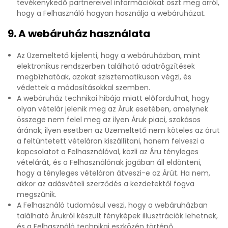
tevékenykedő partnereivel információkat oszt meg arról,
hogy a Felhasználó hogyan használja a webáruházat.
9. A webáruház használata
Az Üzemeltető kijelenti, hogy a webáruházban, mint
elektronikus rendszerben található adatrögzítések
megbízhatóak, azokat szisztematikusan végzi, és
védettek a módosításokkal szemben.
A webáruház technikai hibája miatt előfordulhat, hogy
olyan vételár jelenik meg az Áruk esetében, amelynek
összege nem felel meg az ilyen Áruk piaci, szokásos
árának; ilyen esetben az Üzemeltető nem köteles az árut
a feltüntetett vételáron kiszállítani, hanem felveszi a
kapcsolatot a Felhasználóval, közli az Áru tényleges
vételárát, és a Felhasználónak jogában áll eldönteni,
hogy a tényleges vételáron átveszi-e az Árút. Ha nem,
akkor az adásvételi szerződés a kezdetektől fogva
megszűnik.
A Felhasználó tudomásul veszi, hogy a webáruházban
található Árukról készült fényképek illusztrációk lehetnek,
és a Felhasználó technikai eszközén történő