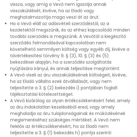
vissza, vagy amíg a Vevő nem igazolja annak
visszaküldését, kivéve, ha az Eladó vagy
meghatalmazottja maga veszi át az árut.
Ha a Vevő eláll az adásvételi szerződéstől, az a
kezdetektől megszűnik, és az ehhez kapcsolódó minden
további szerződés is megszűnik. A Vevőtől a kiegészítő
szerződés felmondásával kapcsolatban nem
követelhető semmilyen költség vagy egyéb díj, kivéve a
távértékesítési törvény 9. § (3), 10. § (3) és (5)
bekezdései alapján, ha a szerződés szolgáltatás
nyújtására irányul, és annak teljesítése megtörtént.
A Vevő viseli az áru visszaküldésének költségeit, kivéve,
ha az Eladó vállalta ezek átvállalását, vagy nem
teljesítette a 3. § (2) bekezdés i) pontjában foglalt
tájékoztatási kötelezettséget.
A Vevő kizárólag az olyan értékcsökkenésért felel, amely
az áru indokolatlan kezeléséből ered, vagy amely
meghaladja az áru tulajdonságainak és működésének
megismeréséhez szükséges mértéket. A Vevő nem
felelős az értékcsökkenésért, ha az Eladó nem
teljesítette a 3. § (1) bekezdés h) pontja szerinti