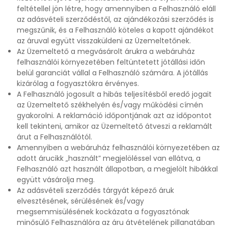
feltétellel jön létre, hogy amennyiben a Felhasználó eláll
az adásvételi szerződéstől, az ajándékozási szerződés is
megszűnik, és a Felhasználó köteles a kapott ajándékot
az áruval együtt visszaküldeni az Üzemeltetőnek.
Az Üzemeltető a megvásárolt árukra a webáruház
felhasználói környezetében feltüntetett jótállási időn
belül garanciát vállal a Felhasználó számára. A jótállás
kizárólag a fogyasztókra érvényes.
A Felhasználó jogosult a hibás teljesítésből eredő jogait
az Üzemeltető székhelyén és/vagy működési címén
gyakorolni. A reklamáció időpontjának azt az időpontot
kell tekinteni, amikor az Üzemeltető átveszi a reklamált
árut a Felhasználótól.
Amennyiben a webáruház felhasználói környezetében az
adott árucikk „használt” megjelöléssel van ellátva, a
Felhasználó azt használt állapotban, a megjelölt hibákkal
együtt vásárolja meg.
Az adásvételi szerződés tárgyát képező áruk
elvesztésének, sérülésének és/vagy
megsemmisülésének kockázata a fogyasztónak
minősülő Felhasználóra az áru átvételének pillanatában