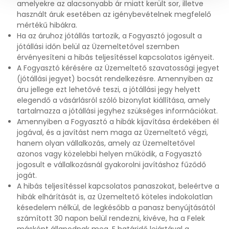
amelyekre az alacsonyabb ár miatt került sor, illetve
használt áruk esetében az igénybevételnek megfelelő
mértékű hibákra.
Ha az áruhoz jótállás tartozik, a Fogyasztó jogosult a
jótállási időn belül az Üzemeltetővel szemben
érvényesíteni a hibás teljesítéssel kapcsolatos igényeit.
A Fogyasztó kérésére az Üzemeltető szavatossági jegyet
(jótállási jegyet) bocsát rendelkezésre. Amennyiben az
áru jellege ezt lehetővé teszi, a jótállási jegy helyett
elegendő a vásárlásról szóló bizonylat kiállítása, amely
tartalmazza a jótállási jegyhez szükséges információkat.
Amennyiben a Fogyasztó a hibák kijavítása érdekében él
jogával, és a javítást nem maga az Üzemeltető végzi,
hanem olyan vállalkozás, amely az Üzemeltetővel
azonos vagy közelebbi helyen működik, a Fogyasztó
jogosult e vállalkozásnál gyakorolni javításhoz fűződő
jogát.
A hibás teljesítéssel kapcsolatos panaszokat, beleértve a
hibák elhárítását is, az Üzemeltető köteles indokolatlan
késedelem nélkül, de legkésőbb a panasz benyújtásától
számított 30 napon belül rendezni, kivéve, ha a Felek