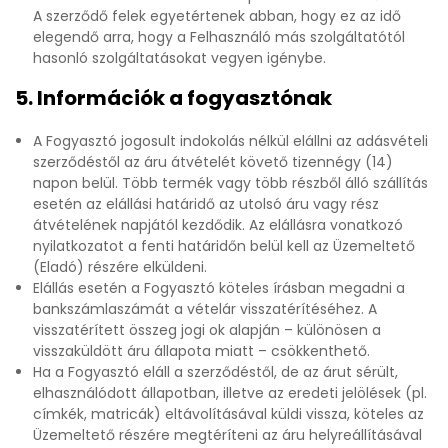
A szerződő felek egyetértenek abban, hogy ez az idő
elegendő arra, hogy a Felhasználó más szolgáltatótól
hasonló szolgáltatásokat vegyen igénybe.
5. Információk a fogyasztónak
A Fogyasztó jogosult indokolás nélkül elállni az adásvételi
szerződéstől az áru átvételét követő tizennégy (14)
napon belül. Több termék vagy több részből álló szállítás
esetén az elállási határidő az utolsó áru vagy rész
átvételének napjától kezdődik. Az elállásra vonatkozó
nyilatkozatot a fenti határidőn belül kell az Üzemeltető
(Eladó) részére elküldeni.
Elállás esetén a Fogyasztó köteles írásban megadni a
bankszámlaszámát a vételár visszatérítéséhez. A
visszatérített összeg jogi ok alapján – különösen a
visszaküldött áru állapota miatt – csökkenthető.
Ha a Fogyasztó eláll a szerződéstől, de az árut sérült,
elhasználódott állapotban, illetve az eredeti jelölések (pl.
címkék, matricák) eltávolításával küldi vissza, köteles az
Üzemeltető részére megtéríteni az áru helyreállításával