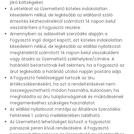
járó költségeket.
A vételárat az Üzemeltető köteles indokolatlan
késedelem nélkül, de legkésőbb az elállásról szóló
értesítés kézhezvételétől számított 14 napon belül
visszatéríteni a Fogyasztó részére.
Amennyiben az adásvételi szerződés alapján a
Fogyasztó ingó dolgot kapott, azt köteles indokolatlan
késedelem nélkül, de legkésőbb az elállási nyilatkozat
megtételétől számított 14 napon belül visszaküldeni
vagy átadni az Üzemeltető székhelyére/címére. A
határidőt betartottnak kell tekinteni, ha a Fogyasztó az
árut legkésőbb a határidő utolsó napján postára adja.
A Fogyasztó felelősséggel tartozik az áru
értékcsökkenéséért, ha azt a rendeltetésével nem
összeegyeztethető módon használta, különösen, ha
meghaladta az áru tulajdonságainak és működésének
megismeréséhez szükséges használatot.
Az elállási nyilatkozat mintája az Általános Szerződési
Feltételek 1. számú mellékletében található.
Az Üzemeltető lehetőséget biztosít a fogyasztói
panaszok peren kívüli rendezésére. A Fogyasztó