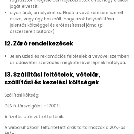
fogyasztót megfelelően tájékoztatták arról, hogy elállási
jogát elveszíti,
olyan áruk, amelyeket az Eladó a vevő kérésére szerelt
össze, vagy úgy használt, hogy azok helyreállítása
jelentős költséggel és erőfeszítéssel járna (pl.
összeszerelt bútorok).
12. Záró rendelkezések
Jelen üzleti és reklamációs feltételek a Vevővel szemben
az adásvételi szerződés megkötésével lépnek hatályba.
13. Szállítási feltételek, vételár,
szállítási és kezelési költségek
Szállítási költség:
GLS futárszolgálat – 1700ft
A fizetés utánvéttel történik.
A webáruházban feltüntetett árak tartalmazzák a 20%-os
ÁFÁ-t.