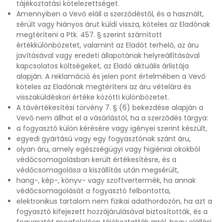
tájékoztatási kötelezettséget.
Amennyiben a Vevő eláll a szerződéstől, és a használt,
sérült vagy hiányos árut küldi vissza, köteles az Eladónak
megtéríteni a Ptk. 457. § szerint számított
értékkülönbözetet, valamint az Eladót terhelő, az áru
javításával vagy eredeti állapotának helyreállításával
kapcsolatos költségeket, az Eladó aktuális árlistája
alapján. A reklamáció és jelen pont értelmében a Vevő
köteles az Eladónak megtéríteni az áru vételára és
visszaküldéskori értéke közötti különbözetet.
A távértékesítési törvény 7. § (6) bekezdése alapján a
Vevő nem állhat el a vásárlástól, ha a szerződés tárgya:
a fogyasztó külön kérésére vagy igényei szerint készült,
egyedi gyártású vagy egy fogyasztónak szánt áru,
olyan áru, amely egészségügyi vagy higiéniai okokból
védőcsomagolásban került értékesítésre, és a
védőcsomagolása a kiszállítás után megsérült,
hang-, kép-, könyv- vagy szoftvertermék, ha annak
védőcsomagolását a fogyasztó felbontotta,
elektronikus tartalom nem fizikai adathordozón, ha azt a
fogyasztó kifejezett hozzájárulásával biztosították, és a