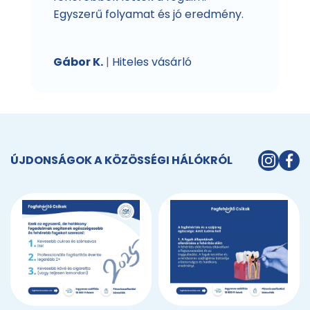
Egyszerű folyamat és jó eredmény.
Gábor K.
|
Hiteles vásárló
ÚJDONSÁGOK A KÖZÖSSÉGI HÁLÓKRÓL