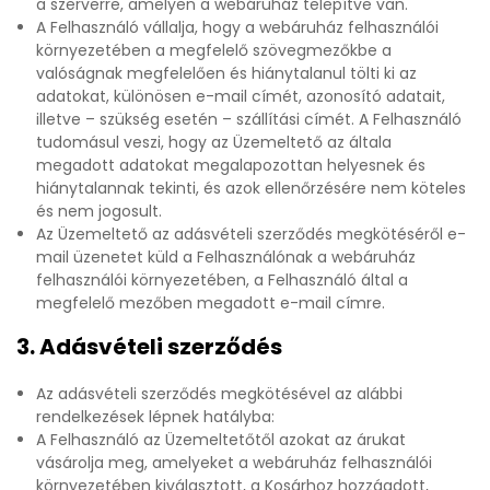
a szerverre, amelyen a webáruház telepítve van.
A Felhasználó vállalja, hogy a webáruház felhasználói
környezetében a megfelelő szövegmezőkbe a
valóságnak megfelelően és hiánytalanul tölti ki az
adatokat, különösen e-mail címét, azonosító adatait,
illetve – szükség esetén – szállítási címét. A Felhasználó
tudomásul veszi, hogy az Üzemeltető az általa
megadott adatokat megalapozottan helyesnek és
hiánytalannak tekinti, és azok ellenőrzésére nem köteles
és nem jogosult.
Az Üzemeltető az adásvételi szerződés megkötéséről e-
mail üzenetet küld a Felhasználónak a webáruház
felhasználói környezetében, a Felhasználó által a
megfelelő mezőben megadott e-mail címre.
3. Adásvételi szerződés
Az adásvételi szerződés megkötésével az alábbi
rendelkezések lépnek hatályba:
A Felhasználó az Üzemeltetőtől azokat az árukat
vásárolja meg, amelyeket a webáruház felhasználói
környezetében kiválasztott, a Kosárhoz hozzáadott,