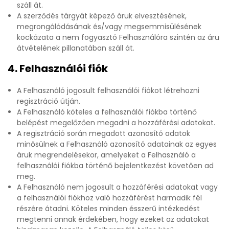
száll át.
A szerződés tárgyát képező áruk elvesztésének,
megrongálódásának és/vagy megsemmisülésének
kockázata a nem fogyasztó Felhasználóra szintén az áru
átvételének pillanatában száll át.
4. Felhasználói fiók
A Felhasználó jogosult felhasználói fiókot létrehozni
regisztráció útján.
A Felhasználó köteles a felhasználói fiókba történő
belépést megelőzően megadni a hozzáférési adatokat.
A regisztráció során megadott azonosító adatok
minősülnek a Felhasználó azonosító adatainak az egyes
áruk megrendelésekor, amelyeket a Felhasználó a
felhasználói fiókba történő bejelentkezést követően ad
meg.
A Felhasználó nem jogosult a hozzáférési adatokat vagy
a felhasználói fiókhoz való hozzáférést harmadik fél
részére átadni. Köteles minden ésszerű intézkedést
megtenni annak érdekében, hogy ezeket az adatokat