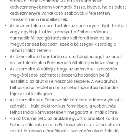
árából a Felhasználónak. Az árukra vonatkozó
kedvezmények nem vonhatók össze, kivéve, ha az adott
kedvezményre vonatkozó szabályok kifejezetten
másként nem rendelkeznek.
Az áruk vételára nem tartalmaz semmilyen díjat, fizetést
vagy egyéb juttatást, amelyet a Felhasználónak
harmadik fél szolgáltatásaira kell fordítania az áru
megvásárlása kapcsán; ezek a költségek kizárólag a
Felhasználót terhelik.
Az Üzemeltető fenntartja az áru tulajdonjogát az adott
áru vételárának a Felhasználó általi teljes kifizetéséig.
Az Üzemeltető vállalja, hogy az adásvételi szerződés
megkötésétől számított ésszerű határidőn belül
leszállítja az árut a Felhasználó részére. A webáruház
felhasználói felületén feltüntetett szállítási határidők
tájékoztató jellegűek.
Az Üzemeltető a Felhasználó kérésére adóbizonylatot –
számlát – küld elektronikus formában, a webáruház
felhasználói környezetében megadott e-mail címre.
Ha az Üzemeltető az árukkal együtt ajándékot küld a
Felhasználónak, akkor a Felhasználó és az Üzemeltető
között létrejövő ajándékozási szerződés olyan feloldó