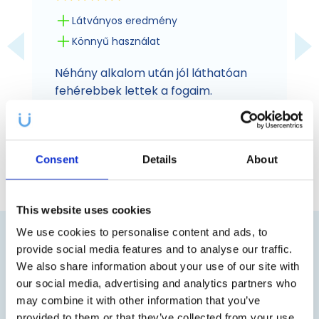
Látványos eredmény
Könnyű használat
Néhány alkalom után jól láthatóan
fehérebbek lettek a fogaim.
Egyszerű folyamat és jó eredmény.
Gábor K.
|
Hiteles vásárló
Consent
Details
About
This website uses cookies
We use cookies to personalise content and ads, to
provide social media features and to analyse our traffic.
ÚJDONSÁGOK A KÖZÖSSÉGI HÁLÓKRÓL
We also share information about your use of our site with
our social media, advertising and analytics partners who
may combine it with other information that you’ve
provided to them or that they’ve collected from your use