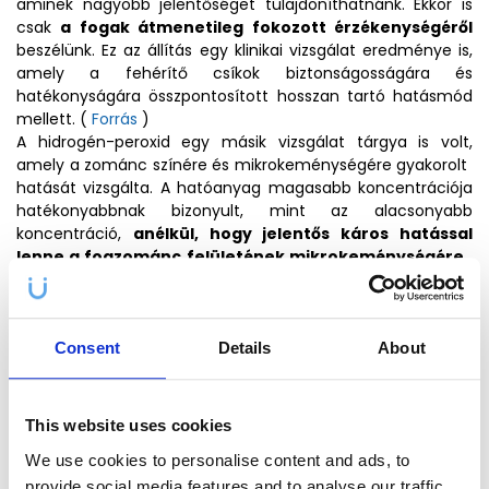
aminek nagyobb jelentőséget tulajdoníthatnánk. Ekkor is
csak
a fogak átmenetileg fokozott érzékenységéről
beszélünk. Ez az állítás egy klinikai vizsgálat eredménye is,
amely a fehérítő csíkok biztonságosságára és
hatékonyságára összpontosított hosszan tartó hatásmód
mellett. (
Forrás
)
A hidrogén-peroxid egy másik vizsgálat tárgya is volt,
amely a zománc színére és mikrokeménységére gyakorolt ​​
hatását vizsgálta. A hatóanyag magasabb koncentrációja
hatékonyabbnak bizonyult, mint az alacsonyabb
koncentráció,
anélkül, hogy jelentős káros hatással
lenne a fogzománc felületének mikrokeménységére
.
(
Forrás
)
Consent
Details
About
This website uses cookies
We use cookies to personalise content and ads, to
provide social media features and to analyse our traffic.