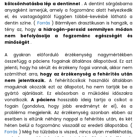
kölcsönhatásba lép a dentinnel
. A dentint sárgásbarna
anyagként ismerjük, amely a fogzománc alatt helyezkedik
el, és vastagságától függően többé-kevésbé látható a
dentin színe. (
Forrás
) Bármilyen drasztikusan is hangzik, a
tény az, hogy
a hidrogén-peroxid semmilyen módon
nem befolyásolja a fogzománc egészségét és
minőségét
.
A gyakran előforduló érzékenység nagymértékben
összefügg a páciens fogainak általános állapotával. Ez azt
jelenti, hogy ha sérült és érzékeny fogai vannak, akkor nem
számíthat arra,
hogy az érzékenység a fehérítés után
nem jelentkezik.
A fehérítőcsíkok használói általában
maguknak okozzák ezt az állapotot, ha nem tartják be a
gyártó ajánlásait. Ez elsősorban a működési időszakra
vonatkozik.
A páciens
hosszabb ideig tartja a csíkot a
fogain (gondolva, hogy jobb eredményt ér el), és a
probléma megjelenik. Az érzékenység azonban ebben az
esetben is eltűnik néhány nappal a fehérítés után, és két
héten belül a fogzománc visszaáll az eredeti állapotába. (
Forrás
) Még ha túlzásba is viszed, nincs olyan mellékhatás,