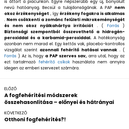
is áttört a piacunkon. Egyre népszerűbb egy új, bonyolult
nevű hatóanyag. Becsül a tulajdonságának. A PAP
nem
okoz érzékenységet
, így
érzékeny fogakra is alkalmas
.
Nem csökkenti a zománc felületi mikrokeménységét
és nem okoz nyálkahártya irritációt
. (
Forrás
)
Biztonsági szempontból összevethető a hidrogén-
peroxiddal és a karbamid-peroxiddal.
A hatékonyság
azonban nem marad el. Egy kettős vak, placebo-kontrollos
vizsgálat szerint
azonnali fehérítő hatásai vannak
. (
Forrás
) Az is, hogy
a PAP szerves sav,
arra utal, hogy az
ezt tartalmazó
fehérítő csíkok
használata nem annyira
idegen az emberi szervezet számára.
ELŐZŐ
A fogfehérítési módszerek
összehasonlítása – előnyei és hátrányai
KÖVETKEZŐ
Otthoni fogfehérítés?!