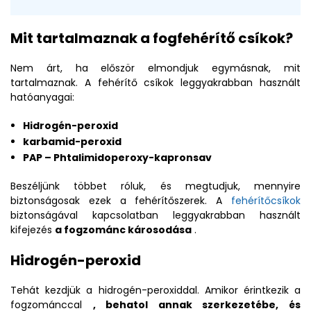
Mit tartalmaznak a fogfehérítő csíkok?
Nem árt, ha először elmondjuk egymásnak, mit
tartalmaznak. A fehérítő csíkok leggyakrabban használt
hatóanyagai:
Hidrogén-peroxid
karbamid-peroxid
PAP – Phtalimidoperoxy-kapronsav
Beszéljünk többet róluk, és megtudjuk, mennyire
biztonságosak ezek a fehérítőszerek. A
fehérítőcsíkok
biztonságával kapcsolatban leggyakrabban használt
kifejezés
a fogzománc károsodása
.
Hidrogén-peroxid
Tehát kezdjük a hidrogén-peroxiddal. Amikor érintkezik a
fogzománccal
, behatol annak szerkezetébe, és