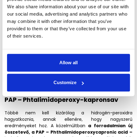
We also share information about your use of our site with
karbamid-peroxid
our social media, advertising and analytics partners who
may combine it with other information that you’ve
Továbbá van egy hatóanyagunk, amely bár a neve
hidrogén-peroxidra emlékeztet, nem egészen ugyanaz. A
provided to them or that they’ve collected from your use
karbamid-peroxid egy fehérítőszer, amely 1:3 arányban
of their services.
tartalmaz hidrogén-peroxidot. Ez azt jelenti,
hogy egy
30%-os karbamid-peroxidot
tartalmazó termék 1
0%-os
hidrogén-peroxidot is tartalmaz.
A peroxid fokozatosan
szabadul fel a karbamid-peroxidból, és lassabban, de
Allow all
gyengéden hat, ugyanakkor ugyanolyan hatékonyan. A
karbamid-peroxid klinikai értékelése mellékhatások nélkül
zajlott, így biztonságosnak nevezhetjük, akárcsak a
Customize
hidrogén-peroxidot.(
Forrás
)
PAP – Phtalimidoperoxy-kapronsav
Többé nem kell kizárólag a hidrogén-peroxidra
hagyatkoznia, annak ellenére, hogy nagyszerű
eredményeket hoz. A közelmúltban
a forradalmian új
összetevő, a PAP – Phthalimidoperoxycapronic acid –