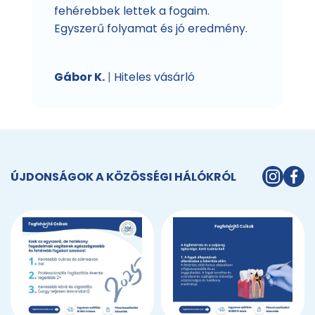
fehérebbek lettek a fogaim.
Egyszerű folyamat és jó eredmény.
Gábor K.
|
Hiteles vásárló
ÚJDONSÁGOK A KÖZÖSSÉGI HÁLÓKRÓL