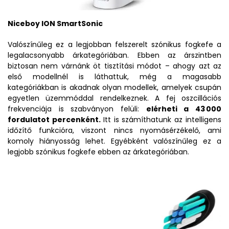
Niceboy ION SmartSonic
Valószínűleg ez a legjobban felszerelt szónikus fogkefe a
legalacsonyabb árkategóriában. Ebben az árszintben
biztosan nem várnánk öt tisztítási módot – ahogy azt az
első modellnél is láthattuk, még a magasabb
kategóriákban is akadnak olyan modellek, amelyek csupán
egyetlen üzemmóddal rendelkeznek. A fej oszcillációs
frekvenciája is szabványon felüli:
elérheti a 43 000
fordulatot percenként.
Itt is számíthatunk az intelligens
időzítő funkcióra, viszont nincs nyomásérzékelő, ami
komoly hiányosság lehet. Egyébként valószínűleg ez a
legjobb szónikus fogkefe ebben az árkategóriában.