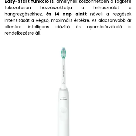
Easy-Start funkció is
, amelynek köszönhetően a fogkefe
fokozatosan hozzászoktatja a felhasználót a
hangrezgésekhez,
és 14 nap alatt
növeli a rezgések
intenzitását a végső, maximális értékre. Az alacsonyabb ár
ellenére intelligens időzítő és nyomásérzékelő is
rendelkezésre áll.