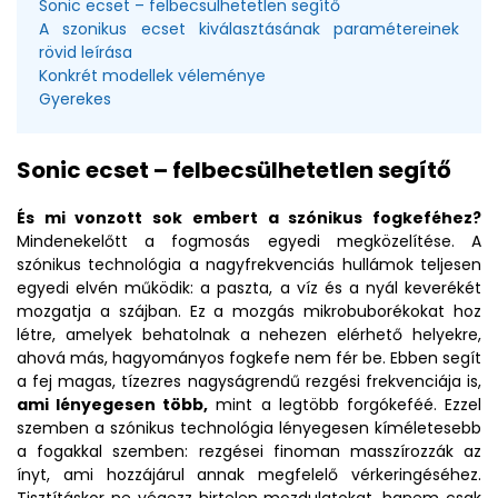
Sonic ecset – felbecsülhetetlen segítő
A szonikus ecset kiválasztásának paramétereinek
rövid leírása
Konkrét modellek véleménye
Gyerekes
Sonic ecset – felbecsülhetetlen segítő
És mi vonzott sok embert a szónikus fogkeféhez?
Mindenekelőtt a fogmosás egyedi megközelítése. A
szónikus technológia a nagyfrekvenciás hullámok teljesen
egyedi elvén működik: a paszta, a víz és a nyál keverékét
mozgatja a szájban. Ez a mozgás mikrobuborékokat hoz
létre, amelyek behatolnak a nehezen elérhető helyekre,
ahová más, hagyományos fogkefe nem fér be. Ebben segít
a fej magas, tízezres nagyságrendű rezgési frekvenciája is,
ami lényegesen több,
mint a legtöbb forgókeféé. Ezzel
szemben a szónikus technológia lényegesen kíméletesebb
a fogakkal szemben: rezgései finoman masszírozzák az
ínyt, ami hozzájárul annak megfelelő vérkeringéséhez.