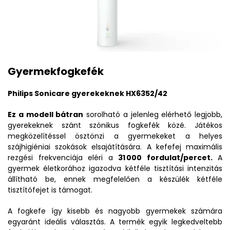
Gyermekfogkefék
Philips Sonicare gyerekeknek HX6352/42
Ez a modell bátran
sorolható a jelenleg elérhető legjobb,
gyerekeknek szánt szónikus fogkefék közé. Játékos
megközelítéssel ösztönzi a gyermekeket a helyes
szájhigiéniai szokások elsajátítására. A kefefej maximális
rezgési frekvenciája eléri a
31 000 fordulat/percet.
A
gyermek életkorához igazodva kétféle tisztítási intenzitás
állítható be, ennek megfelelően a készülék kétféle
tisztítófejet is támogat.
A fogkefe így kisebb és nagyobb gyermekek számára
egyaránt ideális választás. A termék egyik legkedveltebb