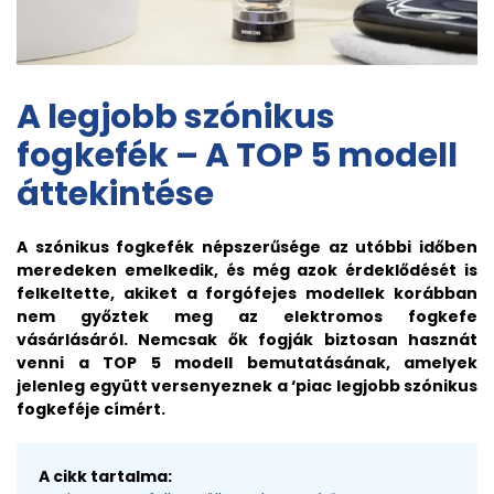
A legjobb szónikus
fogkefék – A TOP 5 modell
áttekintése
A szónikus fogkefék népszerűsége az utóbbi időben
meredeken emelkedik, és még azok érdeklődését is
felkeltette, akiket a forgófejes modellek korábban
nem győztek meg az elektromos fogkefe
vásárlásáról. Nemcsak ők fogják biztosan hasznát
venni a TOP 5 modell bemutatásának, amelyek
jelenleg együtt versenyeznek a ‘piac legjobb szónikus
fogkeféje címért.
A cikk tartalma: