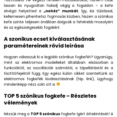
Tisztításkor ne végezz hirtelen mozdulatokat, hanem csak
lassan és nyugodtan haladj végig a fogaidon – a kefe
elvégzi helyetted a
„nehéz” munkát.
Így, kis túlzással,
kellemesen pihenhetsz fogmosás közben, hiszen a szónikus
kefe szinte teljesen önállóan dolgozik a fehérebb mosolyért
és az egészségesebb fogakért.
A szonikus ecset kiválasztásának
paramétereinek rövid leírása
Hogyan válasszuk ki a legjobb szónikus fogkefét? Ugyanúgy,
mint az elektromos modelleket általában: elsősorban a
funkcióktól, az oszcillációk számától, a tápellátástól és a
tisztítófejektől függ. Egy egész külön cikket szenteltünk az
elektromos fogkefék kiválasztásának (hip. link), úgyhogy
mindenképp nézz szét ott is
TOP 5 szónikus fogkefe – Részletes
vélemények
Nézzük meg a
TOP 5 szónikus
fogkefe ígért áttekintését! A