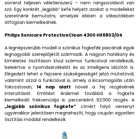
sorrend teljesen véletlenszerű – nem rangsorolásról van
szó. Egy konkrét „legjobb” kefe helyett azokat a modelleket
szeretnénk bemutatni, amelyek ebben a választékban
átfogóan kiemelkednek.
Philips Sonicare ProtectiveClean 4300 HX6803/04
A legnépszerűbb modell a szónikus fogkefék piacának egyik
legnagyobb szereplőjétől származik. A nagyon hatékony és
kíméletes tisztításon kívül számos funkcióval rendelkezik,
beleértve a nyomásérzékelőt és az intelligens időzítőt is.
Elégedett lehet a fejcsere szükségességét jelző mutatóval,
valamint azzal a funkcióval is, amely a kicsomagolás után
fokozatosan,
14 nap alatt
növeli a fej rezgésének
intenzitását. Említést érdemel továbbá a fogkefe
kiemelkedő frekvenciája is: percenként 62 000 rezgés. A
„legjobb szónikus fogkefe”
címért folyó versenyt
ugyanakkor jelentősen megnehezíti, hogy csupán egyetlen
tisztítási móddal rendelkezik