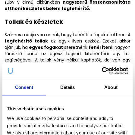
zuby v című cikkünkben
nagyszerű összehasonlítása
otthoni készletek bělení fogfehérítő.
Tollak és készletek
Számos módja van annak, hogy fehéríti a fogakat otthon. A
fogfehérítő tollak
az egyik ilyen eszköz. Ezeket akkor
ajánljuk, ha
egyes fogakat
szeretnénk
fehéríteni
. Nagyon
fárasztó lenne az egész fogsort kifehéríteni egy toll
segítségével. A tollak vény nélkül kaphatók, de van egy
hátrányuk. Ez főként a viszonylag
alacsony
hatóanyagtartalom miatt van
. A másik lehetőség az
otthoni fogfehérítésre szolgáló
készletek használata.
Ezek a készletek általában
gélt
és fogantyút
Consent
Details
About
tartalmaznak
a gél fogakra történő felviteléhez. Egyesek
LED-fényt is tartalmazhatnak,
hogy fokozzák a fehérítő
gél hatását. Ezeknek a készleteknek azonban megvan az a
This website uses cookies
hátrányuk, hogy
nem megfelelő fogantyúkkal
rendelkeznek, ami nemcsak kényelmetlené teszi a
We use cookies to personalise content and ads, to
fogfehérítést, hanem hatástalanná is teheti azt.
provide social media features and to analyse our traffic.
We also share information about your use of our site with