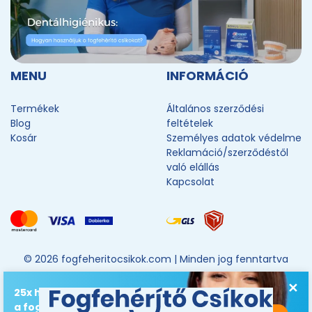
MENU
INFORMÁCIÓ
Termékek
Általános szerződési
Blog
feltételek
Kosár
Személyes adatok védelme
Reklamáció/szerződéstől
való elállás
Kapcsolat
© 2026 fogfeheritocsikok.com |
Minden jog fenntartva
✕
25x hatékonyabb, mint
a fogfehérítő