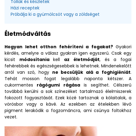
Tollak és készletek
Házi receptek
Próbálja ki a gyümölcsöt vagy a zöldséget
Életmódváltás
Hogyan lehet otthon fehéríteni a fogakat?
Gyakori
kérdés, amelyre a válasz gyakran igen egyszerű. Csak egy
kicsit
módosítania
kell
az életmódját
, és a fogai
fehérebbek és egészségesebbek is lehetnek. Mindenekelőtt
arról van szó, hogy
ne becsüljük alá a
foghigiéniát
.
Tehát mosson fogat legalább naponta kétszer. A
cukormentes
rágógumi rágása
is segíthet. Célszerű
továbbá kerülni a sok színezéket tartalmazó élelmiszerek
fokozott fogyasztását. Ezek közé tartoznak a kólaitalok, a
vörösbor vagy a kávé. Az ezekben az ételekben lévő
pigment lerakódik a fogzománcra, ami csúnya foltokhoz
vezet.