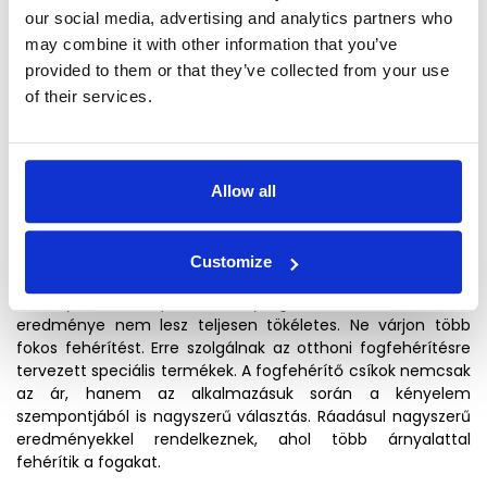
Házi receptek
our social media, advertising and analytics partners who
may combine it with other information that you’ve
A téma, hogyan lehet otthon fehéríteni a fogakat, szintén
provided to them or that they’ve collected from your use
számos tipp és házi recept
tárgya. Némelyik
valóban
of their services.
segíthet fehéríteni
a
fogakat
, mások egészségügyi
komplikációkat okozhatnak. A harmadik típusú receptek
azok, amelyek nem működnek. Hogy megtudja, mely
receptek működnek és melyek nem, olvassa el a szóló
cikkünket
házi receptekről fogfehérítésre vonatkozó
.
Allow all
Tudtad például, hogy az eper segíthet igazán fehéríteni a
fogakat?
Customize
Néhány házi recept hatékonysága ellenére a fehérítés
eredménye nem lesz teljesen tökéletes. Ne várjon több
fokos fehérítést. Erre szolgálnak az otthoni fogfehérítésre
tervezett speciális termékek. A fogfehérítő csíkok nemcsak
az ár, hanem az alkalmazásuk során a kényelem
szempontjából is nagyszerű választás. Ráadásul nagyszerű
eredményekkel rendelkeznek, ahol több árnyalattal
fehérítik a fogakat.