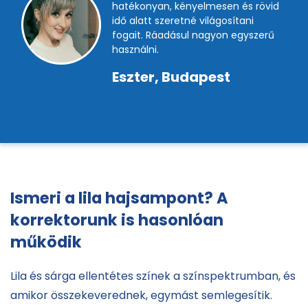
hatékonyan, kényelmesen és rövid
idő alatt szeretné világosítani
fogait. Ráadásul nagyon egyszerű
használni.
Eszter, Budapest
Ismeri a lila hajsampont? A
korrektorunk is hasonlóan
működik
Lila és sárga ellentétes színek a színspektrumban, és
amikor összekeverednek, egymást semlegesítik.