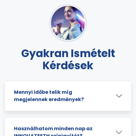
Gyakran Ismételt
Kérdések
Mennyi időbe telik míg
megjelennek eredmények?
Használhatom minden nap az
INNOVATEETH színjavítót?