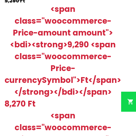
9,290
Ft
<span
Lehet, hogy érdekel
class="woocommerce-
Price-amount amount">
Nagyszerű hír!
<bdi><strong>9,290 <span
SET az erősebb fehérítéshez
class="woocommerce-
Price-
currencySymbol">Ft</span>
</strong></bdi></span>
8,270
Ft
<span
class="woocommerce-