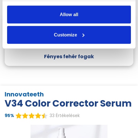
Allow all
Sárga árnyalatú fogak
+
Customize
Lila színű korrektor
=
Fényes fehér fogak
Innovateeth
V34 Color Corrector Serum
95%
33 Értékelések