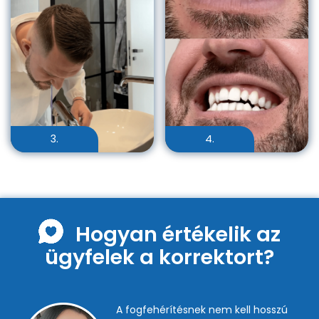
3.
4.
Hogyan értékelik az
ügyfelek a korrektort?
A fogfehérítésnek nem kell hosszú