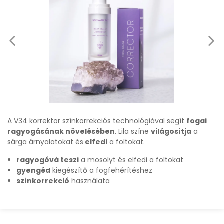
A V34 korrektor színkorrekciós technológiával segít
fogai
ragyogásának növelésében
. Lila színe
világosítja
a
sárga árnyalatokat és
elfedi
a foltokat.
ragyogóvá teszi
a mosolyt és elfedi a foltokat
gyengéd
kiegészítő a fogfehérítéshez
színkorrekció
használata