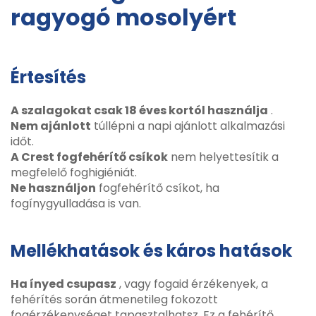
ragyogó mosolyért
Értesítés
A szalagokat csak 18 éves kortól használja
.
Nem ajánlott
túllépni a napi ajánlott alkalmazási
időt.
A Crest fogfehérítő csíkok
nem helyettesítik a
megfelelő foghigiéniát.
Ne használjon
fogfehérítő csíkot, ha
fogínygyulladása is van.
Mellékhatások és káros hatások
Ha ínyed csupasz
, vagy fogaid érzékenyek, a
fehérítés során átmenetileg fokozott
fogérzékenységet tapasztalhatsz. Ez a fehérítő