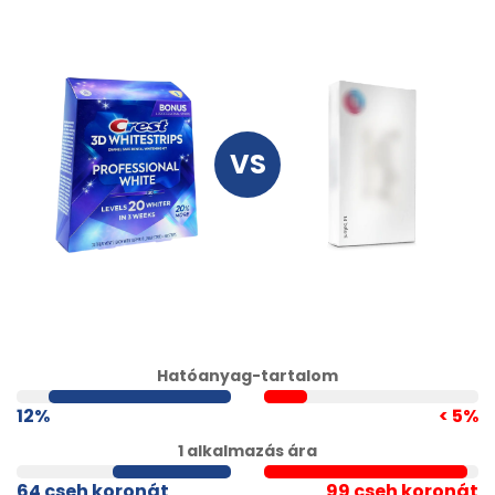
Hatóanyag-tartalom
12%
< 5%
1 alkalmazás ára
64 cseh koronát
99 cseh koronát