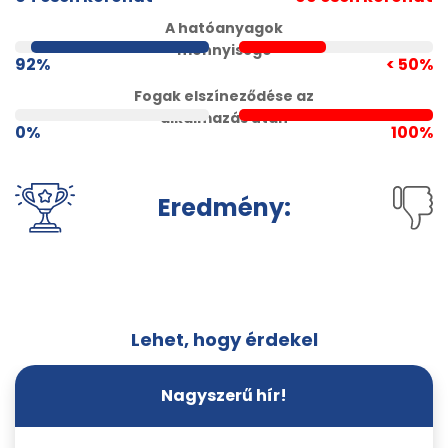
A hatóanyagok
mennyisége
92%
< 50%
Fogak elszíneződése az
alkalmazás után
0%
100%
Eredmény:
Lehet, hogy érdekel
Nagyszerű hír!