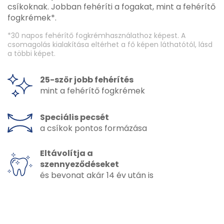
csíkoknak. Jobban fehéríti a fogakat, mint a fehérítő
fogkrémek*.
*30 napos fehérítő fogkrémhasználathoz képest. A
csomagolás kialakítása eltérhet a fő képen láthatótól, lásd
a többi képet.
25-ször jobb fehérítés
mint a fehérítő fogkrémek
Speciális pecsét
a csíkok pontos formázása
Eltávolítja a
szennyeződéseket
és bevonat akár 14 év után is