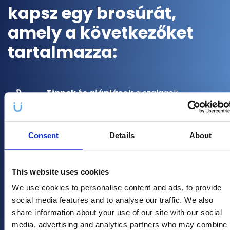
kapsz egy brosúrát,
amely a következőket
tartalmazza:
Tippek és ajánlások
a szalagok
használatához a legjobb hatás elérése
érdekében
Consent
Details
About
Általános utasítások
Crest csíkok használata
This website uses cookies
We use cookies to personalise content and ads, to provide
social media features and to analyse our traffic. We also
Tippek a hosszú távú megtartáshoz
share information about your use of our site with our social
egészséges és fehér fogak
media, advertising and analytics partners who may combine