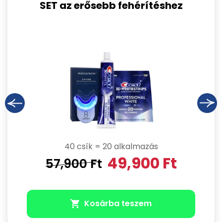
SET az erősebb fehérítéshez
40 csík = 20 alkalmazás
49,900
Ft
57,900
Ft
Kosárba teszem