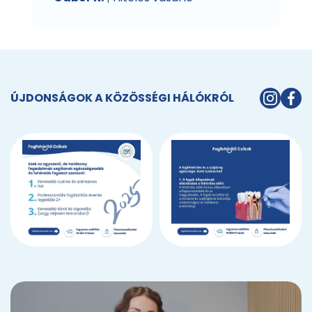
ÚJDONSÁGOK A KÖZÖSSÉGI HÁLÓKRÓL