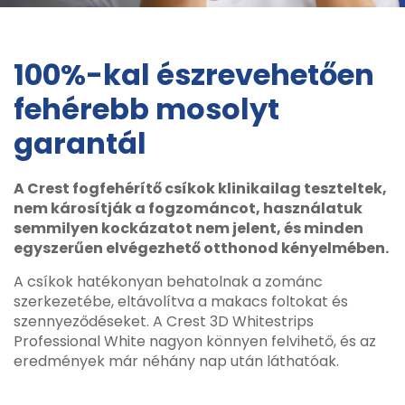
100%-kal észrevehetően
fehérebb mosolyt
garantál
A Crest fogfehérítő csíkok klinikailag teszteltek,
nem károsítják a fogzománcot, használatuk
semmilyen kockázatot nem jelent, és minden
egyszerűen elvégezhető otthonod kényelmében.
A csíkok hatékonyan behatolnak a zománc
szerkezetébe, eltávolítva a makacs foltokat és
szennyeződéseket. A Crest 3D Whitestrips
Professional White nagyon könnyen felvihető, és az
eredmények már néhány nap után láthatóak.