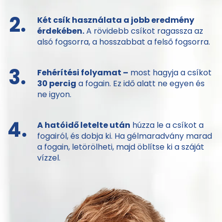
2.
Két csík használata a jobb eredmény
érdekében.
A rövidebb csíkot ragassza az
alsó fogsorra, a hosszabbat a felső fogsorra.
3.
Fehérítési folyamat –
most hagyja a csíkot
30 percig
a fogain. Ez idő alatt ne egyen és
ne igyon.
4.
A hatóidő letelte után
húzza le a csíkot a
fogairól, és dobja ki. Ha gélmaradvány marad
a fogain, letörölheti, majd öblítse ki a száját
vízzel.