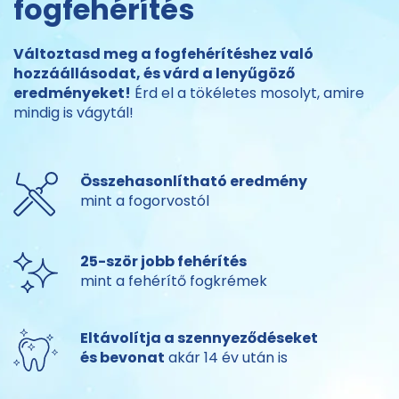
fogfehérítés
Változtasd meg a fogfehérítéshez való
hozzáállásodat, és várd a lenyűgöző
eredményeket!
Érd el a tökéletes mosolyt, amire
mindig is vágytál!
Összehasonlítható eredmény
mint a fogorvostól
25-ször jobb fehérítés
mint a fehérítő fogkrémek
Eltávolítja a szennyeződéseket
és bevonat
akár 14 év után is