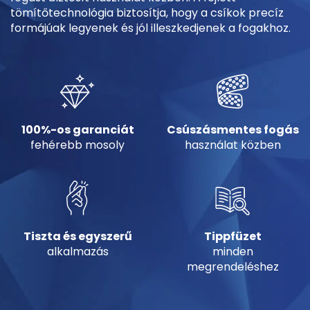
tömítőtechnológia biztosítja, hogy a csíkok precíz
formájúak legyenek és jól illeszkedjenek a fogakhoz.
100%-os garanciát
Csúszásmentes fogás
fehérebb mosoly
használat közben
Tiszta és egyszerű
Tippfüzet
alkalmazás
minden
megrendeléshez