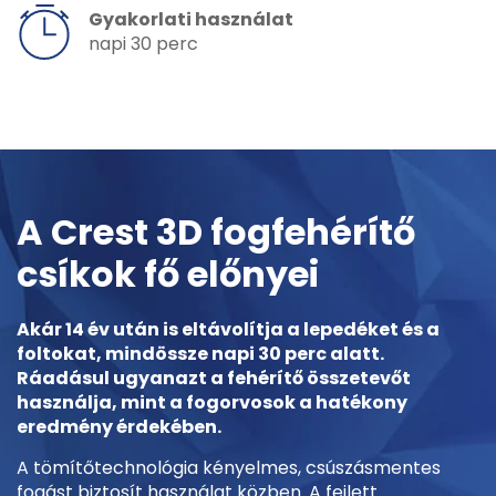
Gyakorlati használat
napi 30 perc
A Crest 3D fogfehérítő
csíkok fő előnyei
Akár 14 év után is eltávolítja a lepedéket és a
foltokat, mindössze napi 30 perc alatt.
Ráadásul ugyanazt a fehérítő összetevőt
használja, mint a fogorvosok a hatékony
eredmény érdekében.
A tömítőtechnológia kényelmes, csúszásmentes
fogást biztosít használat közben. A fejlett