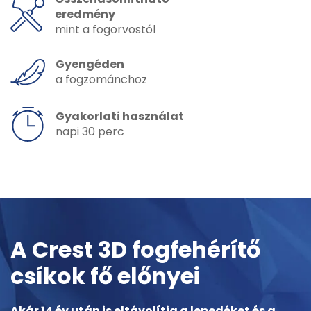
eredmény
mint a fogorvostól
Gyengéden
a fogzománchoz
Gyakorlati használat
napi 30 perc
A Crest 3D fogfehérítő
csíkok fő előnyei
Akár 14 év után is eltávolítja a lepedéket és a