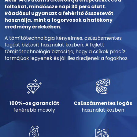
foltokat, mindössze napi 30 perc alatt.
Ráadásul ugyanazt a fehérítő összetevőt
használja, mint a fogorvosok a hatékony
eredmény érdekében.
A tömítőtechnológia kényelmes, csúszásmentes
fogást biztosít használat közben. A fejlett
tömítőtechnológia biztosítja, hogy a csíkok precíz
formájúak legyenek és jól illeszkedjenek a fogakhoz.
100%-os garanciát
Csúszásmentes fogás
fehérebb mosoly
használat közben