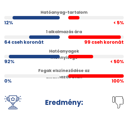
Hatóanyag-tartalom
12%
< 5%
1 alkalmazás ára
64 cseh koronát
99 cseh koronát
Hatóanyagok
mennyisége
92%
< 50%
Fogak elszíneződése az
alkalmazás után
0%
100%
Eredmény: