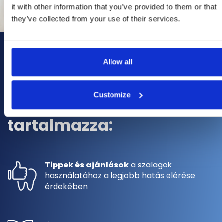
it with other information that you’ve provided to them or that
they’ve collected from your use of their services.
Minden rendeléshez
Allow all
kapsz egy brosúrát,
Customize
amely a következőket
tartalmazza:
Tippek és ajánlások
a szalagok
használatához a legjobb hatás elérése
érdekében