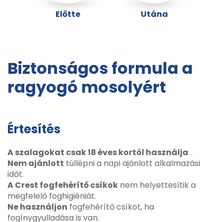
Előtte
Utána
Biztonságos formula a
ragyogó mosolyért
Értesítés
A szalagokat csak 18 éves kortól használja
.
Nem ajánlott
túllépni a napi ajánlott alkalmazási
időt.
A Crest fogfehérítő csíkok
nem helyettesítik a
megfelelő foghigiéniát.
Ne használjon
fogfehérítő csíkot, ha
fogínygyulladása is van.