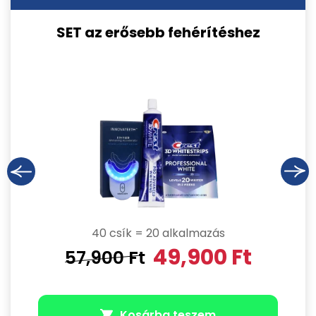
SET az erősebb fehérítéshez
40 csík = 20 alkalmazás
49,900
Ft
57,900
Ft
Kosárba teszem