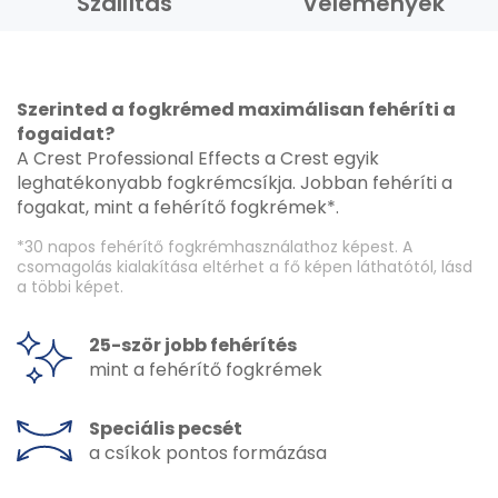
Szállítás
Vélemények
Szerinted a fogkrémed maximálisan fehéríti a
fogaidat?
A Crest Professional Effects a Crest egyik
leghatékonyabb fogkrémcsíkja. Jobban fehéríti a
fogakat, mint a fehérítő fogkrémek*.
*30 napos fehérítő fogkrémhasználathoz képest. A
csomagolás kialakítása eltérhet a fő képen láthatótól, lásd
a többi képet.
25-ször jobb fehérítés
mint a fehérítő fogkrémek
Speciális pecsét
a csíkok pontos formázása