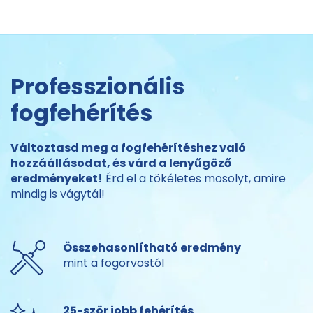
Professzionális
fogfehérítés
Változtasd meg a fogfehérítéshez való
hozzáállásodat, és várd a lenyűgöző
eredményeket!
Érd el a tökéletes mosolyt, amire
mindig is vágytál!
Összehasonlítható eredmény
mint a fogorvostól
25-ször jobb fehérítés