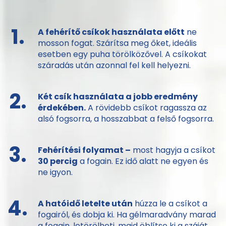
1.
A fehérítő csíkok használata előtt
ne
mosson fogat. Szárítsa meg őket, ideális
esetben egy puha törölközővel. A csíkokat
száradás után azonnal fel kell helyezni.
2.
Két csík használata a jobb eredmény
érdekében.
A rövidebb csíkot ragassza az
alsó fogsorra, a hosszabbat a felső fogsorra.
3.
Fehérítési folyamat –
most hagyja a csíkot
30 percig
a fogain. Ez idő alatt ne egyen és
ne igyon.
4.
A hatóidő letelte után
húzza le a csíkot a
fogairól, és dobja ki. Ha gélmaradvány marad
a fogain, letörölheti, majd öblítse ki a száját