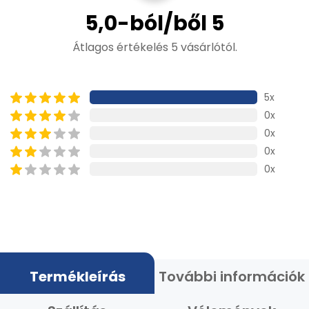
5,0-ból/ből 5
Átlagos értékelés 5 vásárlótól.
5x
0x
0x
0x
0x
Termékleírás
További információk