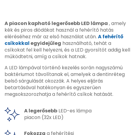
A piacon kapható legerősebb LED lámpa
, amely
kék és piros diódákat használ a fehérítő hatás
eléréséhez már az első használat után.
A fehérítő
csíkokkal
egyidejűleg
használható, tehát a
csíkokat fel kell helyezni, és a LED gyorsítót addig kell
működtetni, amíg a csíkok hatnak.
A LED lámpával történő kezelés során nagyszámú
baktériumot távolítanak el, amelyek a dentinréteg
belső sárgulását okozzák. A helyes eljárás
betartásával hatékonyan és egyszerűen
megsokszorozhatja a fehérítő csíkok hatását.
A legerősebb
LED-es lámpa
piacon (32x LED)
Fokozza
a fehérítési