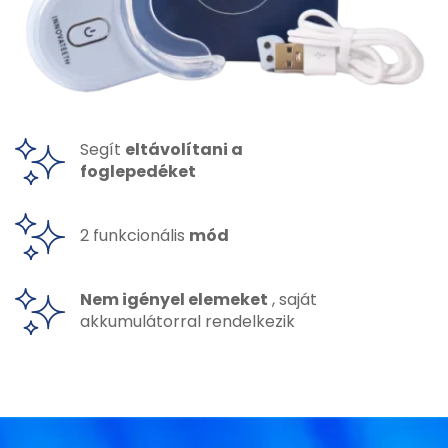
Segít
eltávolítani a
foglepedéket
2 funkcionális
mód
Nem igényel elemeket
, saját
akkumulátorral rendelkezik